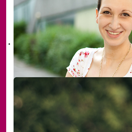
kann, von einer Lawine überrollt zu werden. Die gesunde
Betroffene mit Behinderung
kindliche Entwicklung wird nachhaltig gestört und
Juristische Begleitung
beschädigt, die Folgen sind teilweise schwerwiegend, und
Eltern und Vertrauenspersonen
die Erinnerung daran wird, wenn möglich, vergraben.
Pädagogische Fachkräfte
Gleichzeitig mobilisieren die Kinder und Jugendlichen eine
Präventionsprojekte
große Kraft und vielfältige Fähigkeiten, dies so
Projekttage in der Schule
unbeschadet wie möglich zu überstehen. Sie entwickeln
Materialien
Überlebensstrategien und Widerstandsformen, die ihnen in
Modellprojekt: Fortbildungsoffensive 2010-
ihrer bedrohlichen Lebenssituation hilfreich sind. Sie
2014 der DgfPI
suchen Wege sich zu schützen und Hilfe zu finden. Viel
Fortbildungen
Mut, Ausdauer und Stärke braucht es, sich aus dieser
Pate werden
Situation zu befreien oder sich den Erinnerungen zu stellen.
Spenden
Zahlreiche Beispiele lassen sich dazu in unserer
Spenden statt Schenken
Beratungs- und Therapiearbeit finden. Sie begleiten uns und
Benefizveranstaltungen
bestärken uns in unserer Arbeit.
Öffentlichkeitsarbeit
Mitglied werden
LAWINE sieht ihren Beitrag darin, das Thema und das
Als Unternehmen helfen
Ausmaß der sexuellen Gewalt im öffentlichen Bewusstsein
Geldauflagen und Bußgelder
wach zu halten und sich für Bedingungen einzusetzen, die
Wir unterstützen Lawine
es Kindern ermöglichen, ohne Erfahrungen sexueller
Unser Dank
Übergriffe und Gewalt aufzuwachsen.
Neben der Beratungsarbeit gehört der verbesserte Schutz
der Kinder und Jugendlichen vor sexuellen Übergriffen zum
Betätigungsfeld der Einrichtung. Diese Aufgaben können
jedoch nicht losgelöst von gesellschaftspolitischen