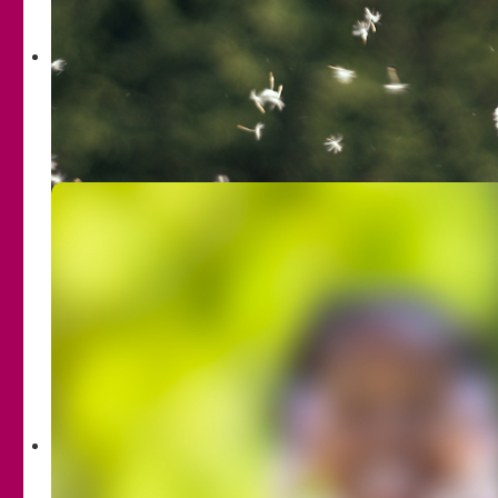
Gegebenheiten, die nach wie vor der Veränderung bedürfen,
erfüllt werden.
So belegen Untersuchungen, dass sexualisierte Gewalt
Jungen und Mädchen geschlechtsspezifisch
unterschiedlich betrifft: Mädchen sind weitaus häufiger als
Jungen betroffen. In nach wie vor oft patriarchalen
Strukturen sind besonders Mädchen und Frauen alltäglich
vielfältigen Formen von Gewalt ausgesetzt, die
Benachteiligung, Ausgrenzung und Unterdrückung
bewirken.
Aus diesem Grund ist gesellschaftspolitisches Engagement
für gleichwertige Lebensverhältnisse von Mädchen und
Jungen gefragt.