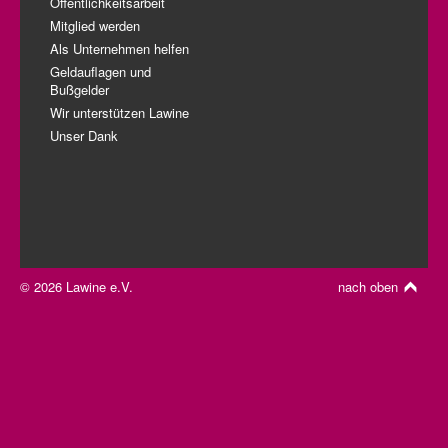
Öffentlichkeitsarbeit
Mitglied werden
Als Unternehmen helfen
Geldauflagen und
Bußgelder
Wir unterstützen Lawine
Unser Dank
© 2026 Lawine e.V.
nach oben