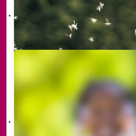
bedarfsgerechte Interventionen planen zu können.
Außerdem stellen wir ein umfangreiches
Präventions- und
Fortbildungsangebot
bereit.
Auch Jungs im Teenageralter und erwachsene Männer sind
von sexueller Gewalt betroffen. Und genauso wie Mädchen
und Frauen benötigen sie Hilfe.
Wenn du ein Junge bist, der älter als 12 Jahre ist,
kannst du dich an folgende Adresse wenden:
Hanauer Hilfe
www.hanauer-hilfe.de
.
Männer, die von sexueller Gewalt betroffen sind, können
sich ebenso an die
Hanauer Hilfe
oder an folgende
Adresse wenden:
Informationszentrum für
Männerfragen
, Frankfurt
www.maennerfragen.de
.