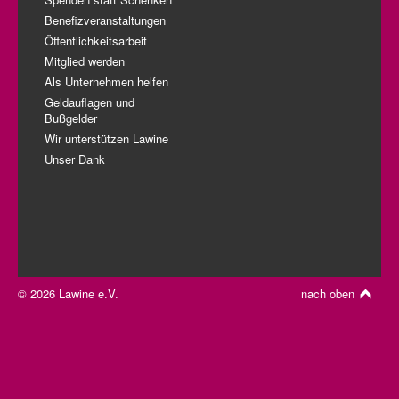
Benefizveranstaltungen
Öffentlichkeitsarbeit
Mitglied werden
Als Unternehmen helfen
Geldauflagen und
Bußgelder
Wir unterstützen Lawine
Unser Dank
© 2026 Lawine e.V.
nach oben