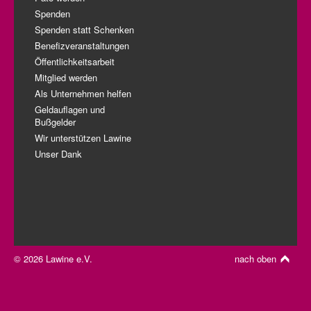
Spenden
Spenden statt Schenken
Benefizveranstaltungen
Öffentlichkeitsarbeit
Mitglied werden
Als Unternehmen helfen
Geldauflagen und
Bußgelder
Wir unterstützen Lawine
Unser Dank
© 2026 Lawine e.V.
nach oben