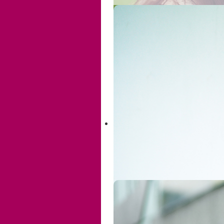
Aufgaben und Ziele
Über sexuelle Gewalt
Kooperation, Vernetzung und
Öffentlichkeitsarbeit
Finanzierung
Jahresberichte
Die Beratungsstelle