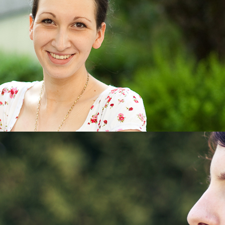
Bundeskoordinierung Spezialisierter Fachberatung gegen sexualisier
(BKSF)
Landesarbeitsgemeinschaft der feministischen Projekte gegen sexu
(LAG Hessen)
Bundesarbeitsgemeinschaft der feministischen Projekte gegen sexu
(BAG Forsa)
Regionale Vernetzung des Paritätischen Hessen
Qualitätszirkel § 8a
Die Einrichtung ist Mitglied des
Paritätischen Hessen,
der
Deutschen Gese
Intervention bei Kindesmisshandlung und -vernachlässigung e.V.
(DGfPI)
Öffentlichkeitsarbeit ist wesentlicher Bestandteil unserer Tätigkeit. Die 
ihr zur Verfügung stehenden Mitteln optimale Bedarfsdeckung an. Dies erf
Öffentlichkeitsarbeit zur Absicherung der Strukturqualität der Beratungsste