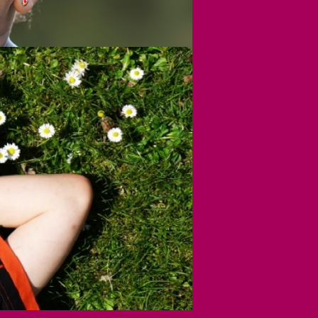
tformular
stützen
erden
en
n statt Schenken
zveranstaltungen
ichkeitsarbeit
ed werden
ternehmen helfen
flagen und Bußgelder
terstützen Lawine
 Dank
nach oben