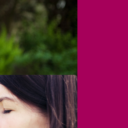
te Gewalt in Kindheit und Jugend
elle Gewalt an Mädchen und Jungen
elle Gewalt an Mädchen und Jungen
llschaft für Prävention und
 sowie der
Hanauer Hilfe
.
Einrichtung strebt ein entsprechend den
ordert eine intensive
llenarbeit.