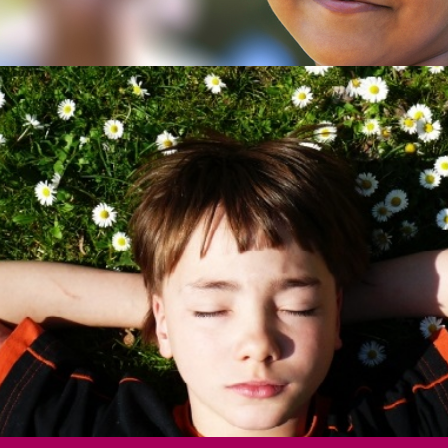
Kontak
Das Angebot
Unter
Mädchen und Jungen bis 12 Jahre
Pate w
Jugendliche Mädchen
Spend
Frauen
Spende
Betroffene mit Behinderung
Benefi
Juristische Begleitung
Öffentl
Eltern und Vertrauenspersonen
Mitgli
Pädagogische Fachkräfte
Als Un
Präventionsprojekte
Geldau
Fortbildungen
Wir un
Unser