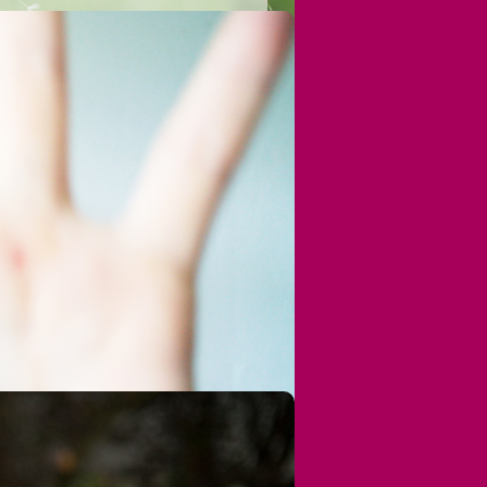
hkeitsarbeit
utionen und Berufsgruppen
tellen, Frauenhäuser, Jugendämter,
Familienhilfevereine, Schulen,
richtungen der Kirche, Einrichtungen
, kreis-, landes- und bundesweit
LAG Hessen