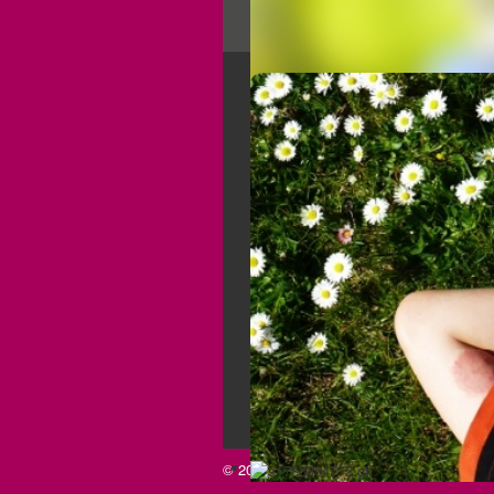
Der Verein
Aufgaben und Ziele
Über sexuelle Gewalt
Kooperation, Vernetzung und
Öffentlichkeitsarbeit
Jahresberichte
Die Beratungsstelle
© 2026 Lawine e.V.