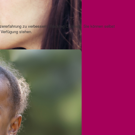
Betroffene mit
Behinderung
tzererfahrung zu verbessern (Tracking Cookies). Sie können selbst
r Verfügung stehen.
Prävention
n Lawine
t