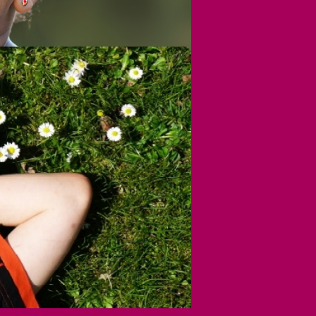
tformular
stützen
erden
en
n statt Schenken
zveranstaltungen
ichkeitsarbeit
ed werden
ternehmen helfen
flagen und Bußgelder
terstützen Lawine
 Dank
nach oben