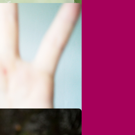
exueller Gewalt betroffen als
en oft in einer besonderen
hmen" - ein Präventionsprojekt
 im 1. Jahr
l im 2. Jahr
er Behinderung nicht so leicht
 Bezugspersonen abhängig, die
d Frauen mit Behinderung versuchen,
iger geglaubt als Kindern,