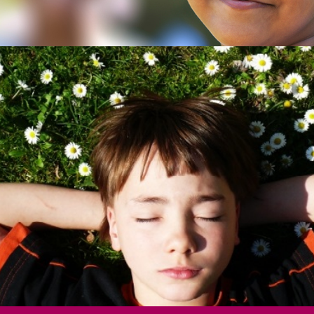
Kontak
Das Angebot
Unter
Mädchen und Jungen bis 12 Jahre
Pate w
Jugendliche Mädchen
Spend
Frauen
Spende
Betroffene mit Behinderung
Benefi
Juristische Begleitung
Öffentl
Eltern und Vertrauenspersonen
Mitgli
Pädagogische Fachkräfte
Als Un
Präventionsprojekte
Geldau
Fortbildungen
Wir un
Unser