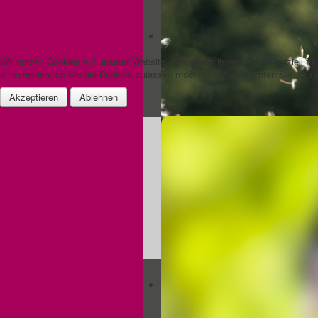
Mädchen und
Jungen bis 12
Wir nutzen Cookies auf unserer Website. Einige von ihnen sind essenziell fü
entscheiden, ob Sie die Cookies zulassen möchten. Bitte beachten Sie, dass 
Akzeptieren
Ablehnen
Eltern und
Vertrauenspersonen
Bitte benutzen Sie auch
den Anrufbeantworter -
wir rufen Sie umgehend zurück