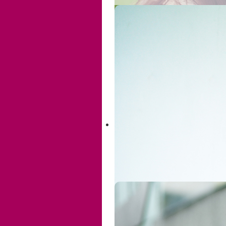
Mädchen und Jungen bis 12
Jahre
Jugendliche Mädchen
Frauen
Betroffene mit
Behinderung
Juristische Begleitung
Eltern und
Vertrauenspersonen
Pädagogische Fachkräfte
Präventionsprojekte
Fortbildungen