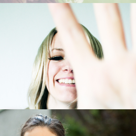
Betroffene mit Behinderung
Kinder, Jugendliche und Frauen mit einer Behinderung sind häufiger von s
Menschen ohne Behinderung. Außerdem befinden sich behinderte Mensch
Lebenssituation, die wir in unserer Arbeit berücksichtigen.
Einladung zur Mädchengruppe "Platz ne
Mit freundlicher Unterstützung von filia. die frauenstiftung
Mit freundlicher Unterstützung des Lions Club Intercontinenta
und 3. Jahr (s. unter Aktuelles)
Die besondere Situation für Menschen mit Behinderungen
Menschen mit einer Behinderung können sich je nach Art und Schwere ihr
wehren oder gar Hilfe holen. Oftmals sind sie von vielen verschiedenen
sexuelle Übergriffe vornehmen können. Und wenn Kinder, Jugendliche un
von ihren Gewalterlebnissen zu berichten, wird ihnen manchmal noch wen
Jugendlichen und Frauen ohne Behinderung.