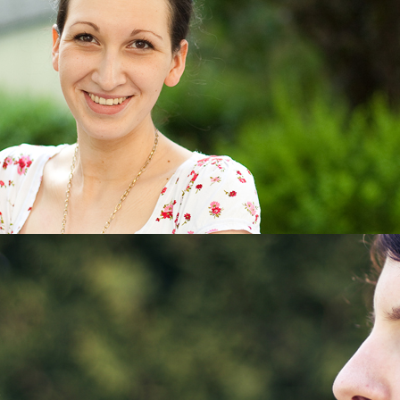
Holen Sie sich Hilfe! Nehmen Sie mit uns Kontakt auf!
Die Räumlichkeiten der LAWINE sind bedingt barrierefrei.
Besondere Bedürfnisse von Kindern, jugendlichen Mädchen und Frauen mi
Lernbehinderung berücksichtigen wir in unserer Beratungsarbeit.
Hier demnächst Text in leichter Sprache...
Es ist wichtig, dass Sie und Ihre Bezugspersonen über sexuellen Missb
an unter der Telefonnummer:
061 81 25 66 02