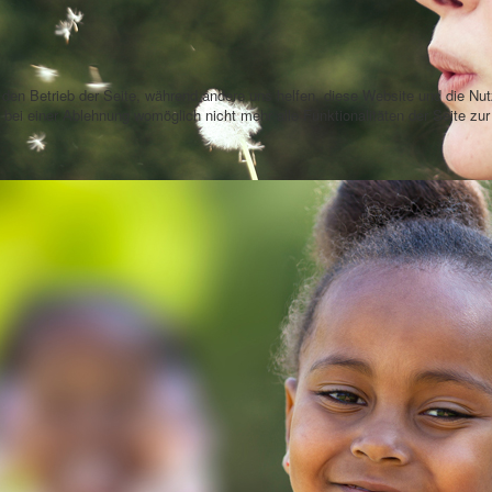
Jugendliche
Frauen
Mädchen
r den Betrieb der Seite, während andere uns helfen, diese Website und die Nu
bei einer Ablehnung womöglich nicht mehr alle Funktionalitäten der Seite zu
Pädagogische
Fortbildungen
Fachkräfte
Beratungstermine nach Vereinbarung
Mail a
06181 25 66 02
Anfahr