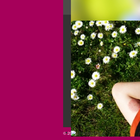
Der Verein
Aufgaben und Ziele
Über sexuelle Gewalt
Kooperation, Vernetzung und
Öffentlichkeitsarbeit
Jahresberichte
Die Beratungsstelle
© 2026 Lawine e.V.